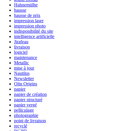
Hahnemülhe
hausse
hausse de prix
impression laser
impression photo
indisponibilité du site
intelligence artificielle
Jirafeau
livraison
logiciel
maintenance
Metallic
mise à jour
Nautilus
Newsletter
Olin Origins
papier
papier de création
papier structuré
papier vergé
pelliculage
photographie
point de livraison
recyclé