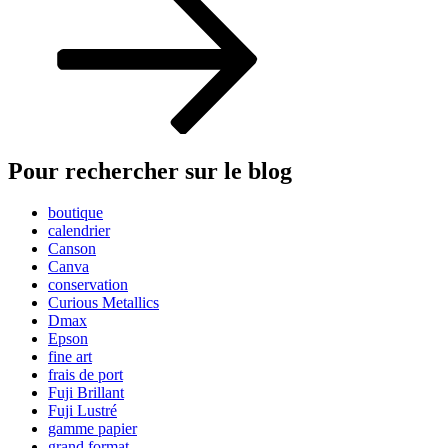
Pour rechercher sur le blog
boutique
calendrier
Canson
Canva
conservation
Curious Metallics
Dmax
Epson
fine art
frais de port
Fuji Brillant
Fuji Lustré
gamme papier
grand format