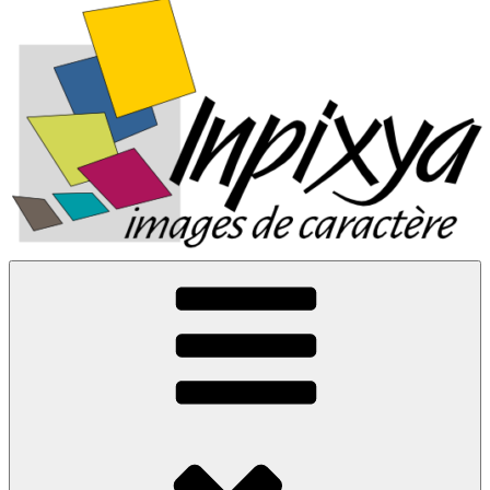
Inpixya.fr
Images de caractère