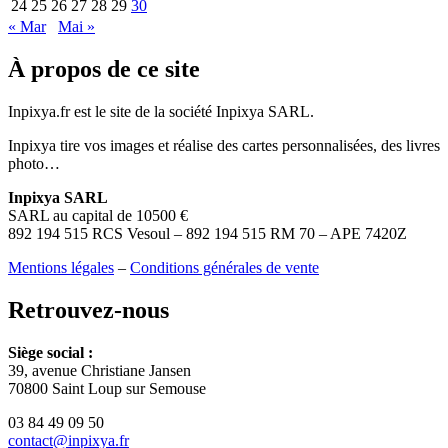
24
25
26
27
28
29
30
« Mar
Mai »
À propos de ce site
Inpixya.fr est le site de la société Inpixya SARL.
Inpixya tire vos images et réalise des cartes personnalisées, des livres
photo…
Inpixya SARL
SARL au capital de 10500 €
892 194 515 RCS Vesoul – 892 194 515 RM 70 – APE 7420Z
Mentions légales
–
Conditions générales de vente
Retrouvez-nous
Siège social :
39, avenue Christiane Jansen
70800 Saint Loup sur Semouse
03 84 49 09 50
contact@inpixya.fr