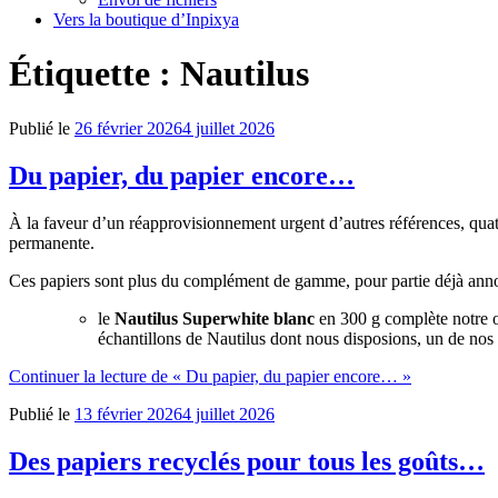
Vers la boutique d’Inpixya
Étiquette :
Nautilus
Publié le
26 février 2026
4 juillet 2026
Du papier, du papier encore…
À la faveur d’un réapprovisionnement urgent d’autres références,
quat
permanente.
Ces papiers sont plus du complément de gamme, pour partie déjà anno
le
Nautilus Superwhite blanc
en 300 g complète notre of
échantillons de Nautilus dont nous disposions, un de nos 
Continuer la lecture
de « Du papier, du papier encore… »
Publié le
13 février 2026
4 juillet 2026
Des papiers recyclés pour tous les goûts…