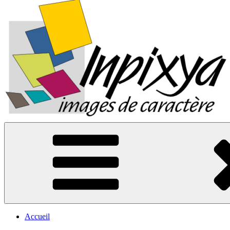
Inpixya.fr
Images de caractère
Accueil