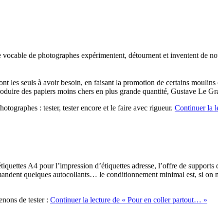
e vocable de photographes expérimentent, détournent et inventent de no
ont les seuls à avoir besoin, en faisant la promotion de certains moulins 
 produire des papiers moins chers en plus grande quantité,
Gustave Le Gray
otographes : tester, tester encore et le faire avec rigueur.
Continuer la l
quettes A4 pour l’impression d’étiquettes adresse, l’offre de supports d
ndent quelques autocollants… le conditionnement minimal est, si on n’est
enons de tester :
Continuer la lecture
de « Pour en coller partout… »