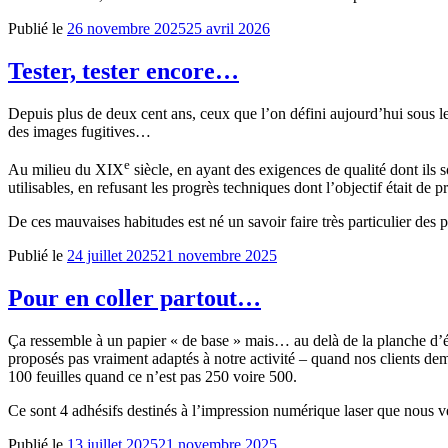
Publié le
26 novembre 2025
25 avril 2026
Tester, tester encore…
Depuis plus de deux cent ans, ceux que l’on défini aujourd’hui sous l
des images fugitives…
e
Au milieu du XIX
siècle, en ayant des exigences de qualité dont ils s
utilisables, en refusant les progrès techniques dont l’objectif était de
De ces mauvaises habitudes est né un savoir faire très particulier des ph
Publié le
24 juillet 2025
21 novembre 2025
Pour en coller partout…
Ça ressemble à un papier « de base » mais… au delà de la planche d’éti
proposés pas vraiment adaptés à notre activité – quand nos clients dema
100 feuilles quand ce n’est pas 250 voire 500.
Ce sont 4 adhésifs destinés à l’impression numérique laser que nous v
Publié le
13 juillet 2025
21 novembre 2025