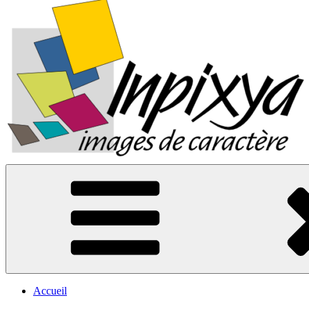
Inpixya.fr
Images de caractère
Accueil