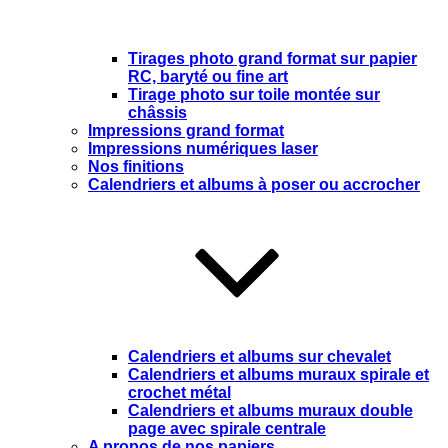
Tirages photo grand format sur papier
RC, baryté ou fine art
Tirage photo sur toile montée sur
châssis
Impressions grand format
Impressions numériques laser
Nos finitions
Calendriers et albums à poser ou accrocher
Calendriers et albums sur chevalet
Calendriers et albums muraux spirale et
crochet métal
Calendriers et albums muraux double
page avec spirale centrale
A propos de nos papiers