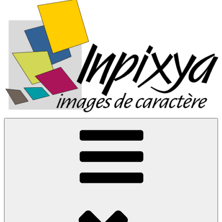
Inpixya.fr
Images de caractère