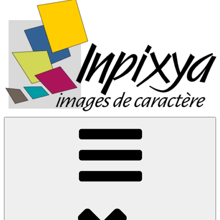
Inpixya.fr
Images de caractère