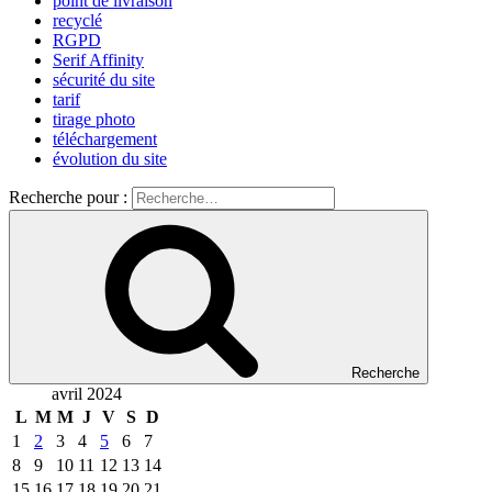
point de livraison
recyclé
RGPD
Serif Affinity
sécurité du site
tarif
tirage photo
téléchargement
évolution du site
Recherche pour :
Recherche
avril 2024
L
M
M
J
V
S
D
1
2
3
4
5
6
7
8
9
10
11
12
13
14
15
16
17
18
19
20
21