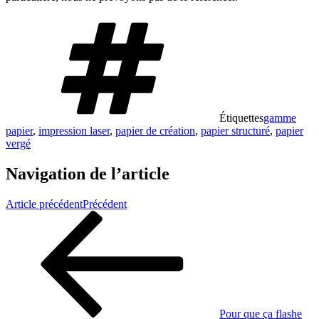
Étiquettes
gamme
papier
,
impression laser
,
papier de création
,
papier structuré
,
papier
vergé
Navigation de l’article
Article précédent
Précédent
Pour que ça flashe