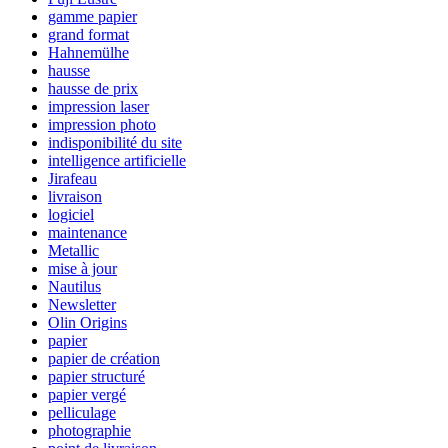
gamme papier
grand format
Hahnemülhe
hausse
hausse de prix
impression laser
impression photo
indisponibilité du site
intelligence artificielle
Jirafeau
livraison
logiciel
maintenance
Metallic
mise à jour
Nautilus
Newsletter
Olin Origins
papier
papier de création
papier structuré
papier vergé
pelliculage
photographie