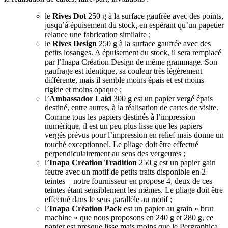
le
Rives Dot
250 g à la surface gaufrée avec des points,
jusqu’à épuisement du stock, en espérant qu’un papetier
relance une fabrication similaire ;
le
Rives Design
250 g à la surface gaufrée avec des
petits losanges. A épuisement du stock, il sera remplacé
par l’Inapa Création Design de même grammage. Son
gaufrage est identique, sa couleur très légèrement
différente, mais il semble moins épais et est moins
rigide et moins opaque ;
l’
Ambassador Laid
300 g est un papier vergé épais
destiné, entre autres, à la réalisation de cartes de visite.
Comme tous les papiers destinés à l’impression
numérique, il est un peu plus lisse que les papiers
vergés prévus pour l’impression en relief mais donne un
touché exceptionnel. Le pliage doit être effectué
perpendiculairement au sens des vergeures ;
l’
Inapa Création Tradition
250 g est un papier gain
feutre avec un motif de petits traits disponible en 2
teintes – notre fournisseur en propose 4, deux de ces
teintes étant sensiblement les mêmes. Le pliage doit être
effectué dans le sens parallèle au motif ;
l’
Inapa Création Pack
est un papier au grain « brut
machine » que nous proposons en 240 g et 280 g, ce
papier est presque lisse mais moins que le Pergraphica