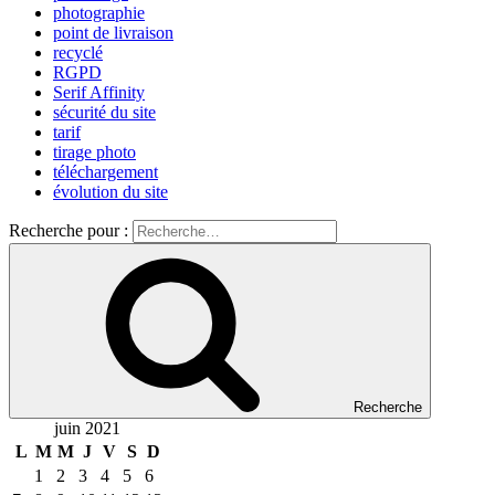
photographie
point de livraison
recyclé
RGPD
Serif Affinity
sécurité du site
tarif
tirage photo
téléchargement
évolution du site
Recherche pour :
Recherche
juin 2021
L
M
M
J
V
S
D
1
2
3
4
5
6