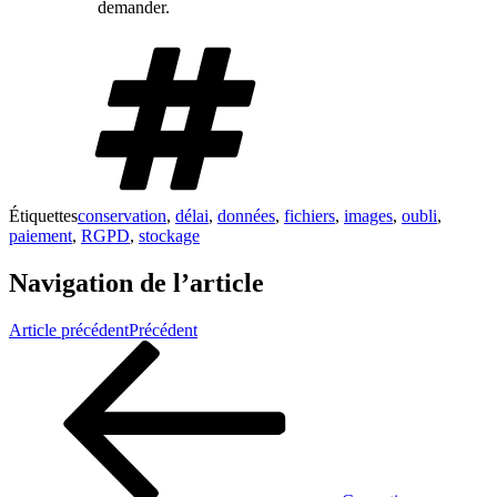
demander.
Étiquettes
conservation
,
délai
,
données
,
fichiers
,
images
,
oubli
,
paiement
,
RGPD
,
stockage
Navigation de l’article
Article précédent
Précédent