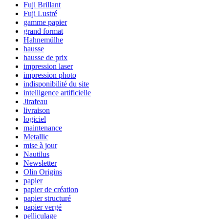
Fuji Brillant
Fuji Lustré
gamme papier
grand format
Hahnemülhe
hausse
hausse de prix
impression laser
impression photo
indisponibilité du site
intelligence artificielle
Jirafeau
livraison
logiciel
maintenance
Metallic
mise à jour
Nautilus
Newsletter
Olin Origins
papier
papier de création
papier structuré
papier vergé
pelliculage