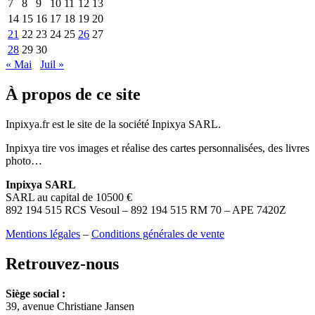
7
8
9
10
11
12
13
14
15
16
17
18
19
20
21
22
23
24
25
26
27
28
29
30
« Mai
Juil »
À propos de ce site
Inpixya.fr est le site de la société Inpixya SARL.
Inpixya tire vos images et réalise des cartes personnalisées, des livres
photo…
Inpixya SARL
SARL au capital de 10500 €
892 194 515 RCS Vesoul – 892 194 515 RM 70 – APE 7420Z
Mentions légales
–
Conditions générales de vente
Retrouvez-nous
Siège social :
39, avenue Christiane Jansen