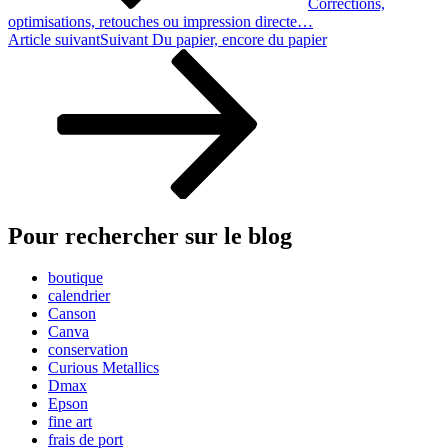
Corrections,
optimisations, retouches ou impression directe…
Article suivant
Suivant
Du papier, encore du papier
Pour rechercher sur le blog
boutique
calendrier
Canson
Canva
conservation
Curious Metallics
Dmax
Epson
fine art
frais de port