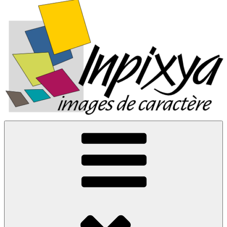
Inpixya.fr
Images de caractère