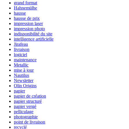
grand format
Hahnemülhe
hausse
hausse de prix
impression laser
impression photo
indisponibilité du site
intelligence artificielle
Jirafeau
livraison
logiciel
maintenance
Metallic
mise à jour
Nautilus
Newsletter
Olin Origins
papier
papier de création
papier structuré
papier vergé
pelliculage
photographie
point de livraison
recyclé