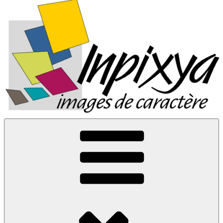
Inpixya.fr
Images de caractère