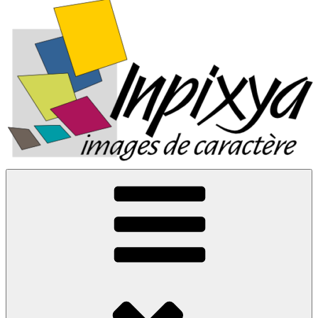
Inpixya.fr
Images de caractère