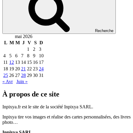
Recherche
mai 2026
L
M
M
J
V
S
D
1
2
3
4
5
6
7
8
9
10
11
12
13
14
15
16
17
18
19
20
21
22
23
24
25
26
27
28
29
30
31
« Avr
Juin »
À propos de ce site
Inpixya.fr est le site de la société Inpixya SARL.
Inpixya tire vos images et réalise des cartes personnalisées, des livres
photo…
Inpixya SARL