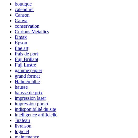
boutique
calendrier
Canson
Canva
conservation
Curious Metallics
Dmax
Epson
fine art
frais de port
Fuji Brillant
Fuji Lustré
gamme papier
grand format
Hahnemülhe
hausse
hausse de prix
impression laser
impression photo
indisponibilité du site
intelligence artificielle
Jirafeau
livraison
logiciel
maintenance