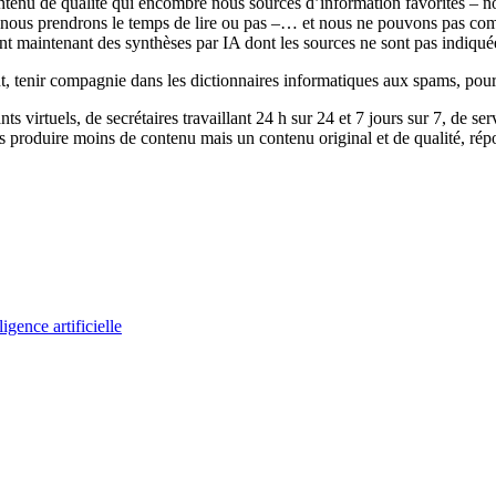
u de qualité qui encombre nous sources d’information favorites – notre
r si nous prendrons le temps de lire ou pas –… et nous ne pouvons pas co
t maintenant des synthèses par IA dont les sources ne sont pas indiquées 
nt, tenir compagnie dans les dictionnaires informatiques aux spams, pou
 virtuels, de secrétaires travaillant 24 h sur 24 et 7 jours sur 7, de se
ns produire moins de contenu mais un contenu original et de qualité, r
ligence artificielle