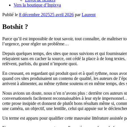
Vers la boutique d’Inpixya
Publié le
8 décembre 2025
25 avril 2026
par
Laurent
Botshit ?
Parce qu’il est impossible de tout savoir, tout connaître, de maîtriser
l’urgence, pour régler un problème…
Depuis quelques temps, des sites que nous suivions et qui fournissaient u
relayaient sans en cacher la source, ont cédé la place à de long textes,
relèvent, parfois, du grand n’importe quoi.
En creusant, en regardant qui produit quoi et à quel rythme, nous avon
quand ces sites produisaient un contenu de qualité, les auteurs de l’é
arrivent à alimenter, au même rythme soutenu et
en même temps
, des 
Nous avions un doute, nous n’en n’avons plus : derrière ces auteurs st
conversationnels facilement reconnaissables à leur style impersonnel… a
cette prose insipide et donnent de plutôt bons résultats même si, comme 
une caméra, un objectif, une lentille, celui qui appuie sur le déclen
Un terme est apparu pour qualifier cette mauvaise littérature assistée p