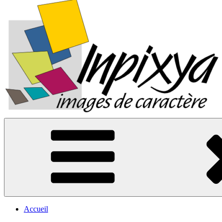
Inpixya.fr
Images de caractère
Accueil