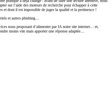
 pratique a déjà changé : avant de faire une lecture attentive, nous
mpter sur l’aide des moteurs de recherche pour échapper à cette
et dont il est impossible de juger la qualité et la pertinence !
rriels et autres phishing…
rvices nous proposant d’alimenter par IA notre site internet… et,
épondre moins vite mais apporter une réponse adaptée…