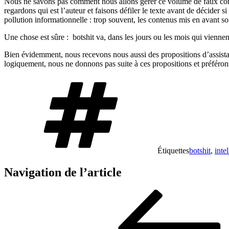
Nous ne savons pas comment nous allons gérer ce volume de faux conten
regardons qui est l’auteur et faisons défiler le texte avant de décide
pollution informationnelle : trop souvent, les contenus mis en avant son
Une chose est sûre : botshit va, dans les jours ou les mois qui vienne
Bien évidemment, nous recevons nous aussi des propositions d’assistants
logiquement, nous ne donnons pas suite à ces propositions et préféro
Étiquettes
botshit
,
intel
Navigation de l’article