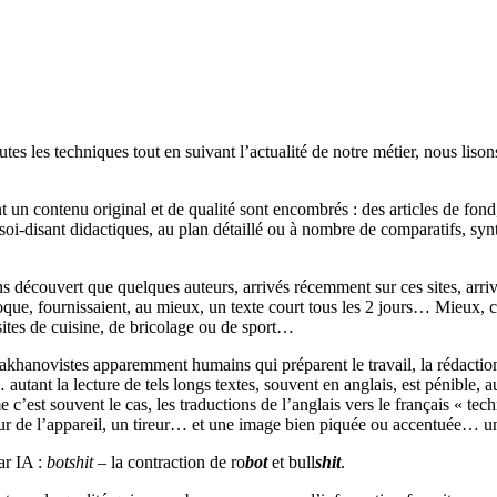
 toutes les techniques tout en suivant l’actualité de notre métier, nous 
n contenu original et de qualité sont encombrés : des articles de fond, de
 soi-disant didactiques,
au plan détaillé ou
à nombre de comparatifs, synt
s découvert que quelques auteurs, arrivés récemment sur ces sites, arriv
poque, fournissaient, au mieux, un texte court tous les 2 jours… Mieux,
sites de cuisine, de bricolage ou de sport…
akhanovistes apparemment humains qui préparent le travail, la rédaction,
utant la lecture de tels longs textes, souvent en anglais, est pénible, a
c’est souvent le cas, les traductions de l’anglais vers le français « tec
cheur de l’appareil, un tireur… et une image bien piquée ou accentuée…
ar IA :
botshit
– la contraction de ro
bot
et bull
shit
.