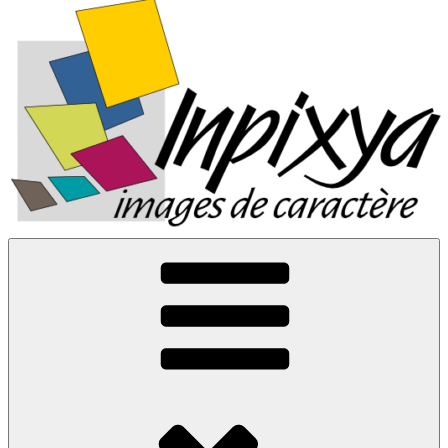
Inpixya.fr
Images de caractère