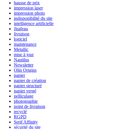
hausse de prix
impression laser
impression photo
indisponibilité du site
intelligence artificielle
Jirafeau
livraison
logiciel
maintenance
Metallic
mise à jour
Nautilus
Newsletter
Olin Origins
papier
papier de création
papier structuré
papier vergé
pelliculage
photographie
point de livraison
recyclé
RGPD
Serif Affinity
sécurité du site