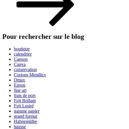
Pour rechercher sur le blog
boutique
calendrier
Canson
Canva
conservation
Curious Metallics
Dmax
Epson
fine art
frais de port
Fuji Brillant
Fuji Lustré
gamme papier
grand format
Hahnemülhe
hausse