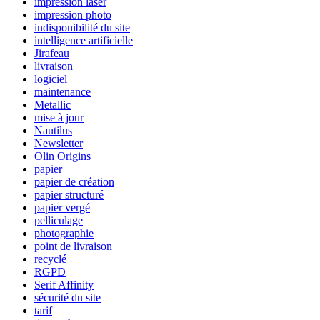
impression laser
impression photo
indisponibilité du site
intelligence artificielle
Jirafeau
livraison
logiciel
maintenance
Metallic
mise à jour
Nautilus
Newsletter
Olin Origins
papier
papier de création
papier structuré
papier vergé
pelliculage
photographie
point de livraison
recyclé
RGPD
Serif Affinity
sécurité du site
tarif