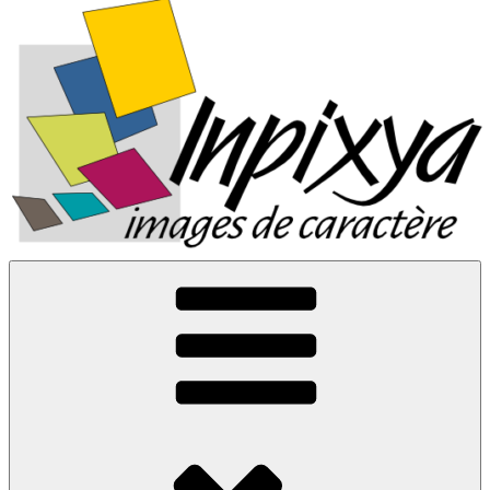
Inpixya.fr
Images de caractère