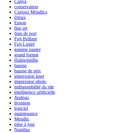
Canva
conservation
Curious Metallics
Dmax
Epson
fine art
frais de port
Fuji Brillant
Fuji Lustré
gamme papier
grand format
Hahnemülhe
hausse
hausse de prix
impression laser
impression photo
indisponibilité du site
intelligence artificielle
Jirafeau
livraison
logiciel
maintenance
Metallic
mise à jour
Nautilus