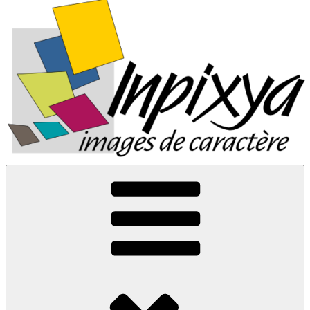
Inpixya.fr
Images de caractère