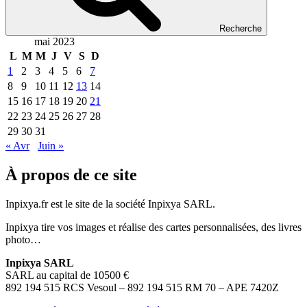
Recherche
mai 2023
L
M
M
J
V
S
D
1
2
3
4
5
6
7
8
9
10
11
12
13
14
15
16
17
18
19
20
21
22
23
24
25
26
27
28
29
30
31
« Avr
Juin »
À propos de ce site
Inpixya.fr est le site de la société Inpixya SARL.
Inpixya tire vos images et réalise des cartes personnalisées, des livres
photo…
Inpixya SARL
SARL au capital de 10500 €
892 194 515 RCS Vesoul – 892 194 515 RM 70 – APE 7420Z