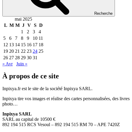
Recherche
mai 2025
L
M
M
J
V
S
D
1
2
3
4
5
6
7
8
9
10
11
12
13
14
15
16
17
18
19
20
21
22
23
24
25
26
27
28
29
30
31
« Avr
Juin »
À propos de ce site
Inpixya.fr est le site de la société Inpixya SARL.
Inpixya tire vos images et réalise des cartes personnalisées, des livres
photo…
Inpixya SARL
SARL au capital de 10500 €
892 194 515 RCS Vesoul – 892 194 515 RM 70 – APE 7420Z