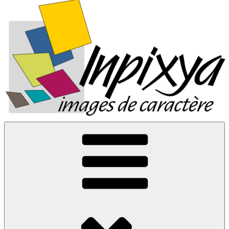
Inpixya.fr
Images de caractère