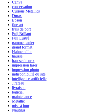
Canva
conservation
Curious Metallics
Dmax
Epson
fine art
frais de port
Fuji Brillant
Fuji Lustré
gamme papier
grand format
Hahnemülhe
hausse
hausse de prix
impression laser
impression photo
indisponibilité du site
intelligence artificielle
Jirafeau
livraison
logiciel
maintenance
Metallic
mise à jour
Nautilus