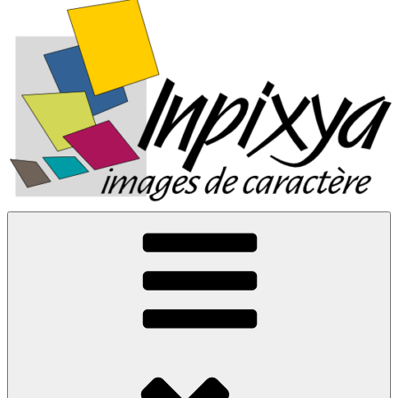
Inpixya.fr
Images de caractère