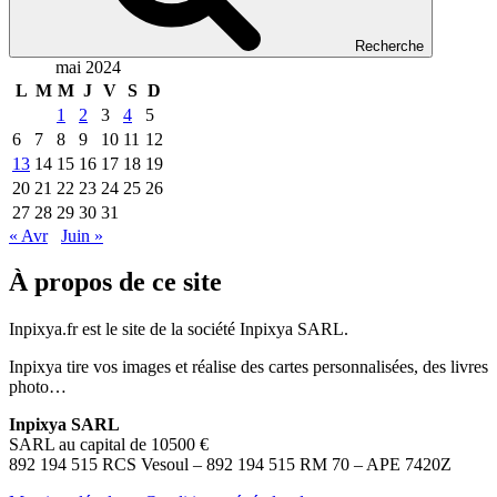
Recherche
mai 2024
L
M
M
J
V
S
D
1
2
3
4
5
6
7
8
9
10
11
12
13
14
15
16
17
18
19
20
21
22
23
24
25
26
27
28
29
30
31
« Avr
Juin »
À propos de ce site
Inpixya.fr est le site de la société Inpixya SARL.
Inpixya tire vos images et réalise des cartes personnalisées, des livres
photo…
Inpixya SARL
SARL au capital de 10500 €
892 194 515 RCS Vesoul – 892 194 515 RM 70 – APE 7420Z