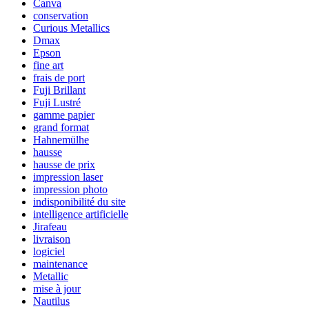
Canva
conservation
Curious Metallics
Dmax
Epson
fine art
frais de port
Fuji Brillant
Fuji Lustré
gamme papier
grand format
Hahnemülhe
hausse
hausse de prix
impression laser
impression photo
indisponibilité du site
intelligence artificielle
Jirafeau
livraison
logiciel
maintenance
Metallic
mise à jour
Nautilus