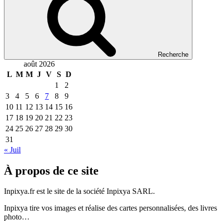
Recherche
août 2026
L
M
M
J
V
S
D
1
2
3
4
5
6
7
8
9
10
11
12
13
14
15
16
17
18
19
20
21
22
23
24
25
26
27
28
29
30
31
« Juil
À propos de ce site
Inpixya.fr est le site de la société Inpixya SARL.
Inpixya tire vos images et réalise des cartes personnalisées, des livres
photo…