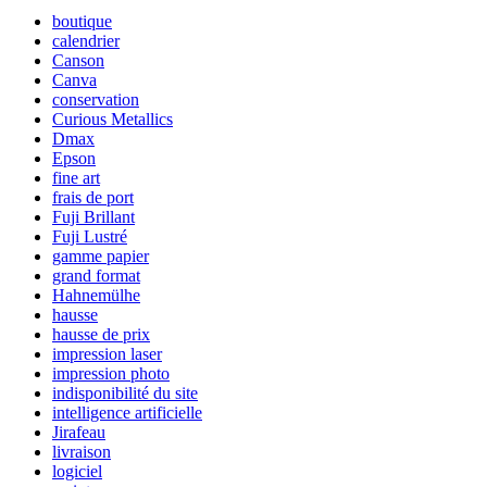
boutique
calendrier
Canson
Canva
conservation
Curious Metallics
Dmax
Epson
fine art
frais de port
Fuji Brillant
Fuji Lustré
gamme papier
grand format
Hahnemülhe
hausse
hausse de prix
impression laser
impression photo
indisponibilité du site
intelligence artificielle
Jirafeau
livraison
logiciel