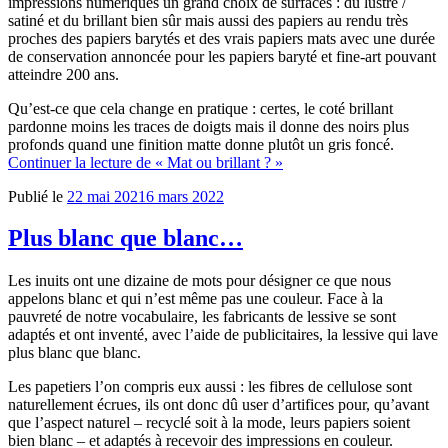
impressions numériques un grand choix de surfaces : du lustré /
satiné et du brillant bien sûr mais aussi des papiers au rendu très
proches des papiers barytés et des vrais papiers mats avec une durée
de conservation annoncée pour les papiers baryté et fine-art pouvant
atteindre 200 ans.
Qu’est-ce que cela change en pratique : certes, le coté brillant
pardonne moins les traces de doigts mais il donne des noirs plus
profonds quand une finition matte donne plutôt un gris foncé.
Continuer la lecture
de « Mat ou brillant ? »
Publié le
22 mai 2021
6 mars 2022
Plus blanc que blanc…
Les inuits ont une dizaine de mots pour désigner ce que nous
appelons blanc et qui n’est même pas une couleur. Face à la
pauvreté de notre vocabulaire, les fabricants de lessive se sont
adaptés et ont inventé, avec l’aide de publicitaires, la lessive qui lave
plus blanc que blanc.
Les papetiers l’on compris eux aussi : les fibres de cellulose sont
naturellement écrues, ils ont donc dû user d’artifices pour, qu’avant
que l’aspect naturel – recyclé soit à la mode, leurs papiers soient
bien blanc – et adaptés à recevoir des impressions en couleur.