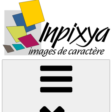
Inpixya.fr
Images de caractère