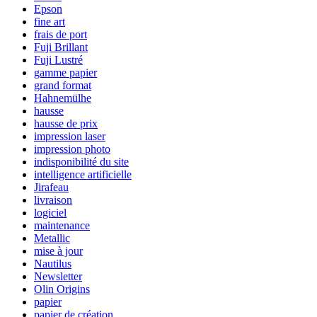
Epson
fine art
frais de port
Fuji Brillant
Fuji Lustré
gamme papier
grand format
Hahnemülhe
hausse
hausse de prix
impression laser
impression photo
indisponibilité du site
intelligence artificielle
Jirafeau
livraison
logiciel
maintenance
Metallic
mise à jour
Nautilus
Newsletter
Olin Origins
papier
papier de création