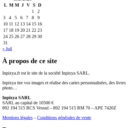
L
M
M
J
V
S
D
1
2
3
4
5
6
7
8
9
10
11
12
13
14
15
16
17
18
19
20
21
22
23
24
25
26
27
28
29
30
31
« Juil
À propos de ce site
Inpixya.fr est le site de la société Inpixya SARL.
Inpixya tire vos images et réalise des cartes personnalisées, des livres
photo…
Inpixya SARL
SARL au capital de 10500 €
892 194 515 RCS Vesoul – 892 194 515 RM 70 – APE 7420Z
Mentions légales
–
Conditions générales de vente