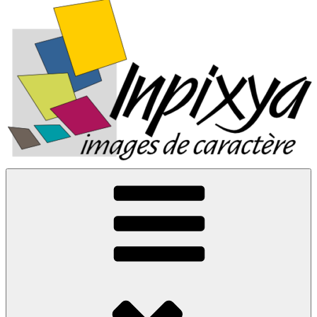
Inpixya.fr
Images de caractère