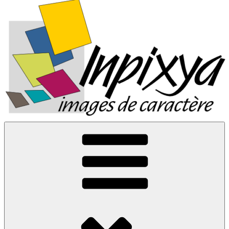
Inpixya.fr
Images de caractère