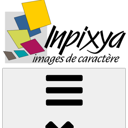
Inpixya.fr
Images de caractère