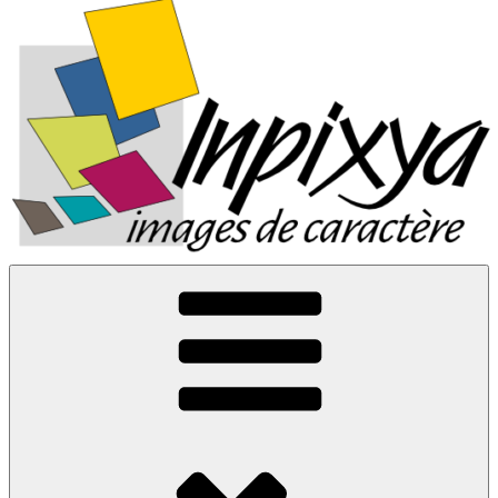
Inpixya.fr
Images de caractère