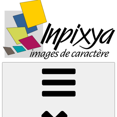
Inpixya.fr
Images de caractère