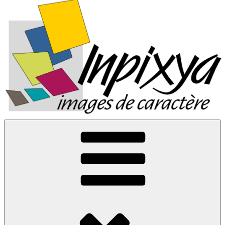
Inpixya.fr
Images de caractère