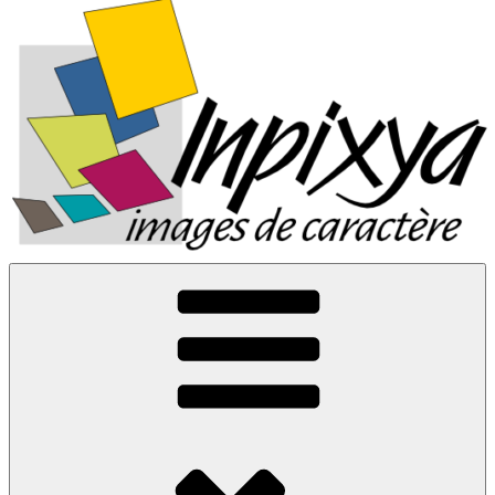
Inpixya.fr
Images de caractère